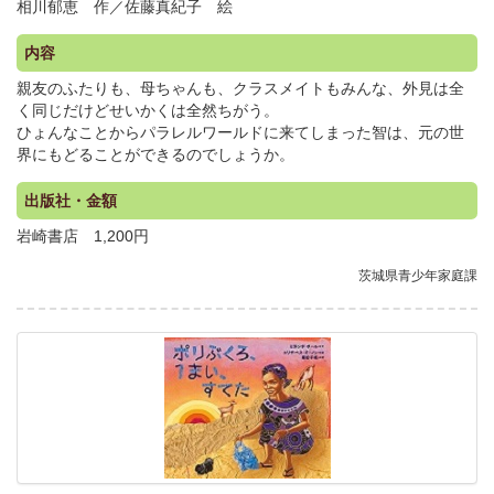
相川郁恵 作／佐藤真紀子 絵
内容
親友のふたりも、母ちゃんも、クラスメイトもみんな、外見は全
く同じだけどせいかくは全然ちがう。
ひょんなことからパラレルワールドに来てしまった智は、元の世
界にもどることができるのでしょうか。
出版社・金額
岩崎書店 1,200円
茨城県青少年家庭課
.