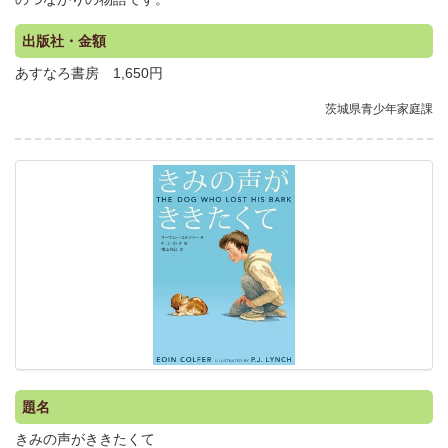
出版社・金額
あすなろ書房 1,650円
茨城県青少年家庭課
.
題名
きみの声がききたくて