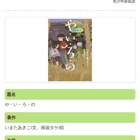
青少年家庭課
.
題名
や・い・ろ・の
著作
いまたあきこ/文、南波タケ/絵