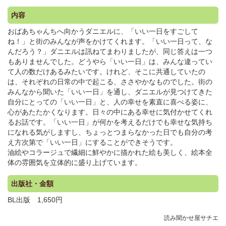
内容
おばあちゃんちへ向かうダニエルに、「いい一日をすごして
ね！」と街のみんなが声をかけてくれます。「いい一日って、な
んだろう？」ダニエルは訊ねてまわりましたが、同じ答えは一つ
もありませんでした。どうやら「いい一日」は、みんな違ってい
て人の数だけあるみたいです。けれど、そこに共通していたの
は、それぞれの日常の中で起こる、ささやかなものでした。街の
みんなから聞いた「いい一日」を通し、ダニエルが見つけてきた
自分にとっての「いい一日」と、人の幸せを素直に喜べる姿に、
心があたたかくなります。日々の中にある幸せに気付かせてくれ
るお話です。「いい一日」が何かを考えるだけでも幸せな気持ち
になれる気がしますし、ちょっとつまらなかった日でも自分の考
え方次第で「いい一日」にすることができそうです。
油絵やコラージュで繊細に鮮やかに描かれた絵も美しく、絵本全
体の雰囲気を立体的に盛り上げています。
出版社・金額
BL出版 1,650円
読み聞かせ屋サチエ
.